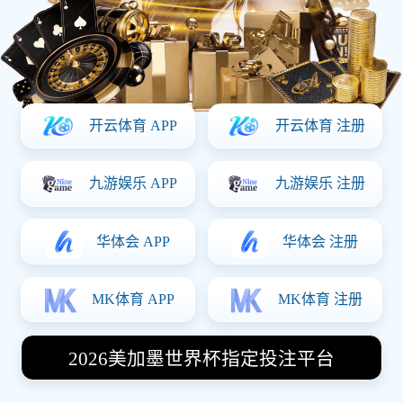
北京国安2026赛季12名归队球员去向详
解
2026-03-20 00:38:11
中超2026赛季现已正式开打，北京国安在新赛季阵型调整
中共有12名球员归队。那么，这些脱离的球员具体是谁？他
们的新下家又是哪些球队？一起，新赛季北京国安的远景怎