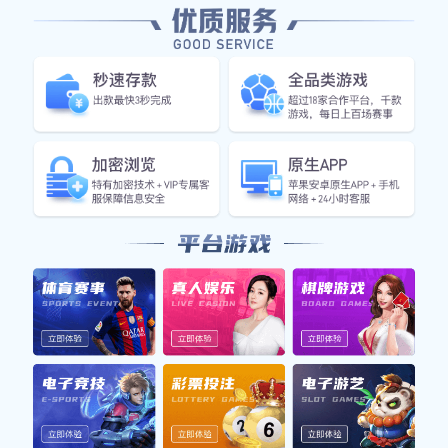
杆打出135分的体现连救三赛点却终究仍以4-5不敌斯·坦穆迪
无缘32强。
在同时间段完毕的其他竞赛中，国际排名榜首的贾德·特鲁
姆普以单杆打出116分、101分、95分、72分的体现连胜三局
5-1轻取努塞尔。
我国名将张安达凭仗单杆打出55分、72分、65分和56分的不
俗体现连胜三局以5-1筛选霍尔沃斯晋级32强。