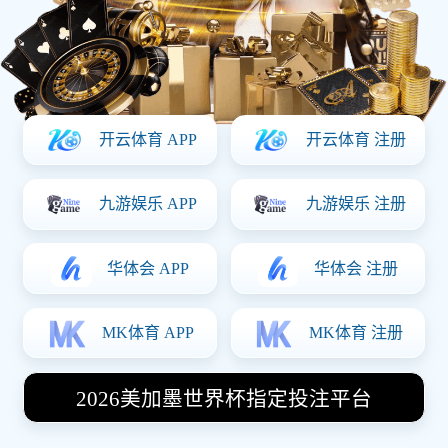
安达和国际第一进32强
国际公开赛：希金斯连救三赛点仍遭绝
杀爆冷出局，张安达和国际第一进32强
2026-03-19 23:58:31
北京时间2026年3月17日刚刚完毕的斯诺克国际公开赛首轮
竞赛中，四届国际冠军希金斯虽在1-4落后的情况下凭仗单